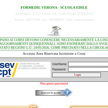
FORMEDIL VERONA - SCUOLA EDILE
via Zeviani 8 - 37131 - Verona - VR - Codice Fiscale :02705030233
Telefono : 045/523366 - Fax : 045/8489829 - Mail : sicurezza@forme
CIPANO AI CORSI DEVONO CONOSCERE NECESSARIAMENTE LA LINGU
ORO AGGIORNAMENTI QUINQUENNALI, SONO ESONERATI DALLO SVOL
ATO REGIONI G.U. 24/05/2026, COME PRECISATO NELLA CIRCOLAR
Accesso Area Riservata Iscrizione a Corsi
UserName:
Password:
Recupero password